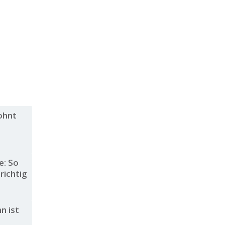
ohnt
e: So
richtig
n ist