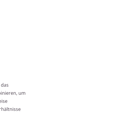
 das
binieren, um
eise
rhältnisse