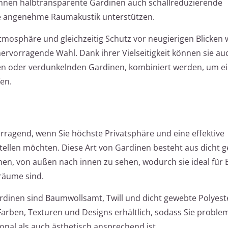
können halbtransparente Gardinen auch schallreduzierende
ne angenehme Raumakustik unterstützen.
Atmosphäre und gleichzeitig Schutz vor neugierigen Blicken
ervorragende Wahl. Dank ihrer Vielseitigkeit können sie au
en oder verdunkelnden Gardinen, kombiniert werden, um ein
en.
orragend, wenn Sie höchste Privatsphäre und eine effektive
stellen möchten. Diese Art von Gardinen besteht aus dicht 
en, von außen nach innen zu sehen, wodurch sie ideal für 
räume sind.
ardinen sind Baumwollsamt, Twill und dicht gewebte Polyeste
n Farben, Texturen und Designs erhältlich, sodass Sie proble
onal als auch ästhetisch ansprechend ist.