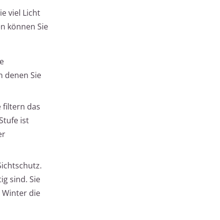
 viel Licht
en können Sie
de
n denen Sie
 filtern das
tufe ist
er
Sichtschutz.
g sind. Sie
 Winter die