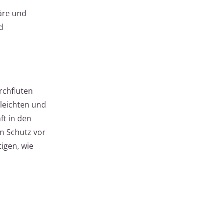
äre und
d
rchfluten
leichten und
ft in den
n Schutz vor
igen, wie