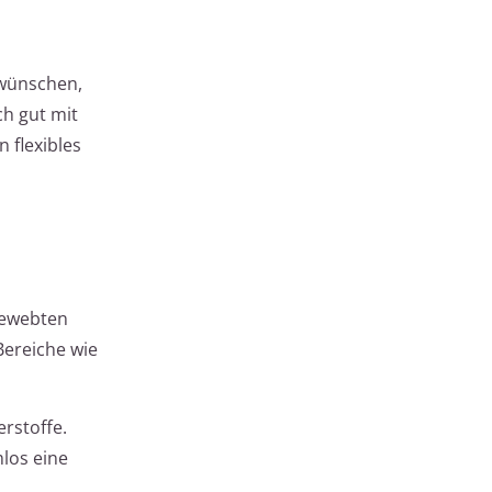
 wünschen,
ch gut mit
 flexibles
gewebten
Bereiche wie
rstoffe.
mlos eine