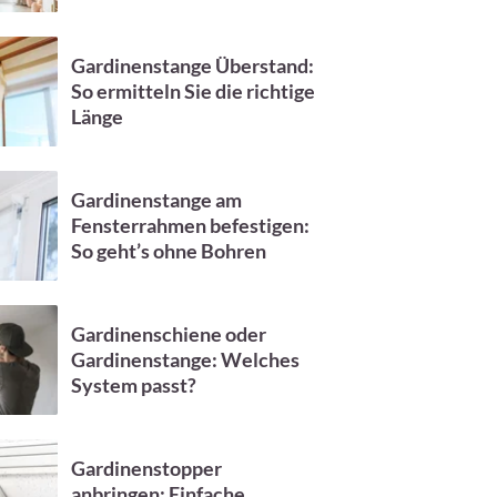
Gardinenstange Überstand:
So ermitteln Sie die richtige
Länge
Gardinenstange am
Fensterrahmen befestigen:
So geht’s ohne Bohren
Gardinenschiene oder
Gardinenstange: Welches
System passt?
Gardinenstopper
anbringen: Einfache