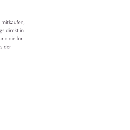
 mitkaufen,
gs direkt in
und die für
s der