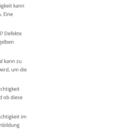
igkeit kann
. Eine
d? Defekte
gelben
nd kann zu
wird, um die
chtigkeit
d ob diese
uchtigkeit im
enbildung