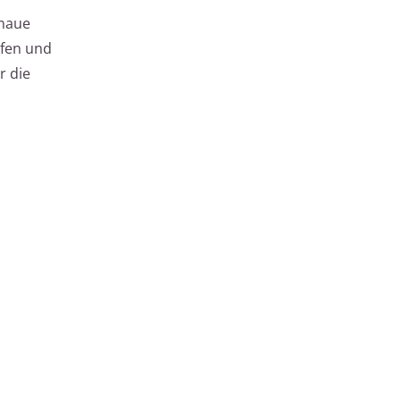
enaue
ifen und
r die