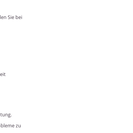
den Sie bei
eit
tung.
robleme zu