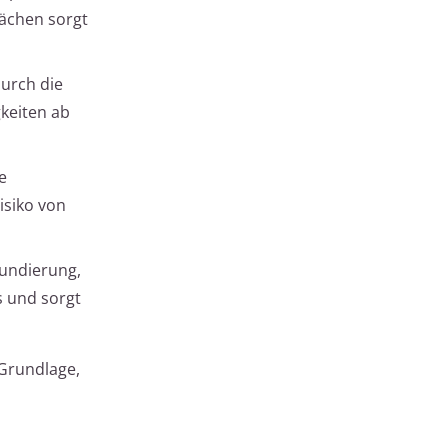
ächen sorgt
urch die
keiten ab
e
isiko von
rundierung,
s und sorgt
 Grundlage,