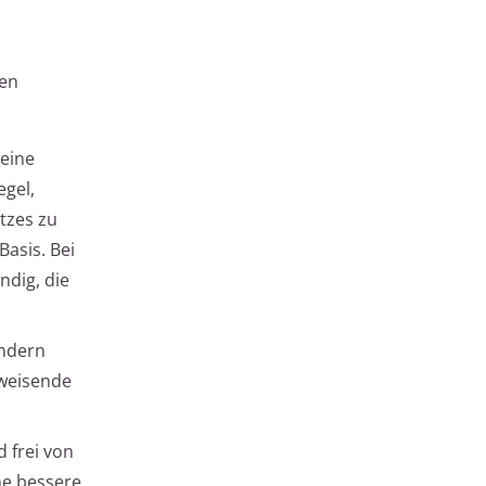
den
 eine
egel,
tzes zu
Basis. Bei
ndig, die
ondern
bweisende
d frei von
ne bessere