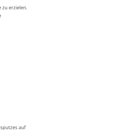
zu erzielen.
e
psputzes auf