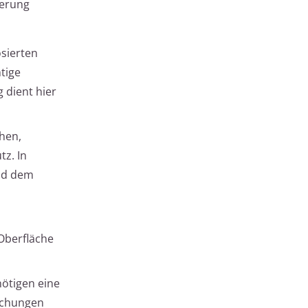
ierung
sierten
tige
 dient hier
hen,
tz. In
und dem
 Oberfläche
ötigen eine
eichungen