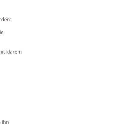
rden:
ie
mit klarem
 ihn