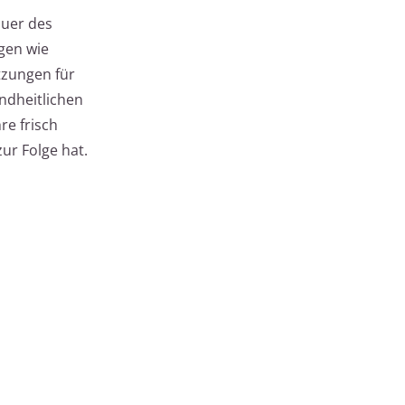
auer des
gen wie
tzungen für
ndheitlichen
re frisch
r Folge hat.