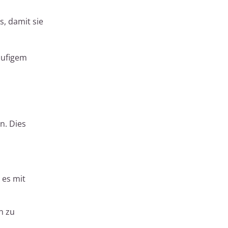
, damit sie
äufigem
n. Dies
 es mit
n zu