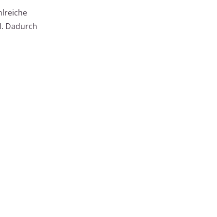
hlreiche
l. Dadurch