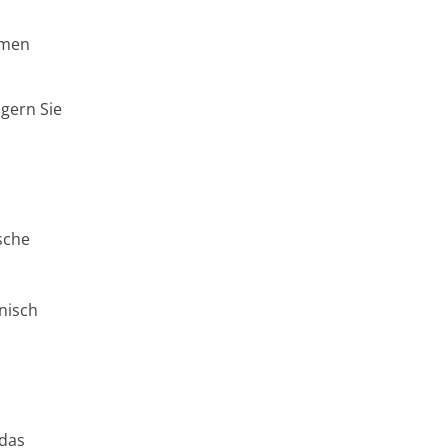
hmen
gern Sie
sche
nisch
 das