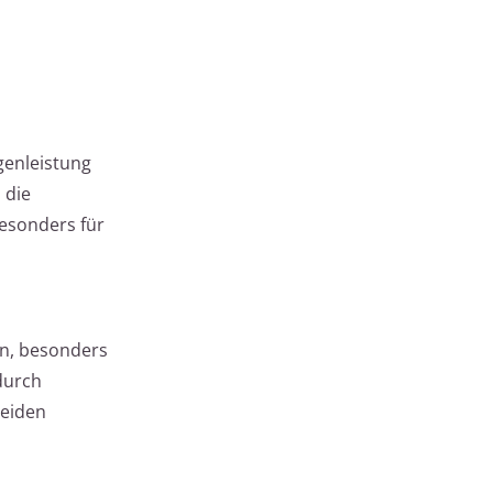
genleistung
 die
besonders für
in, besonders
durch
beiden