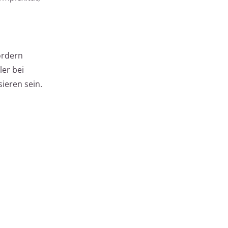
fordern
er bei
ieren sein.