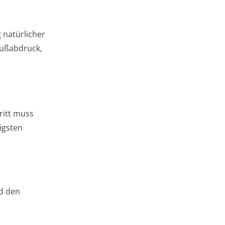
 natürlicher
Fußabdruck,
ritt muss
igsten
nd den