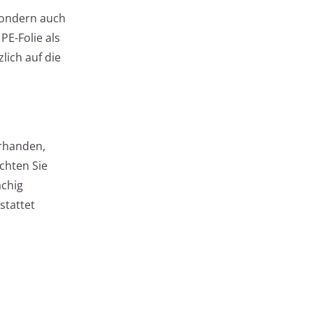
sondern auch
PE-Folie als
lich auf die
orhanden,
chten Sie
ächig
stattet