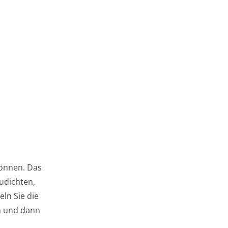
können. Das
zudichten,
ln Sie die
en und dann