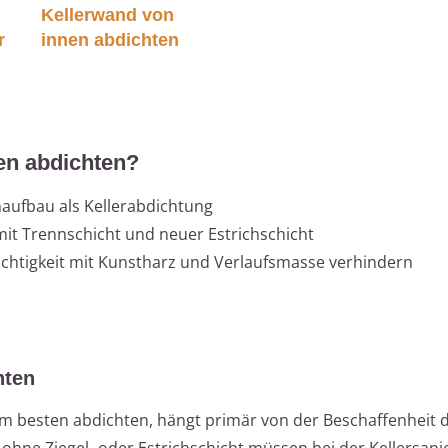
Kellerwand von
r
innen abdichten
den abdichten?
aufbau als Kellerabdichtung
mit Trennschicht und neuer Estrichschicht
euchtigkeit mit Kunstharz und Verlaufsmasse verhindern
hten
am besten abdichten, hängt primär von der Beschaffenheit 
ohne Ziegel- oder Estrichschicht müssen bei der Kellersani