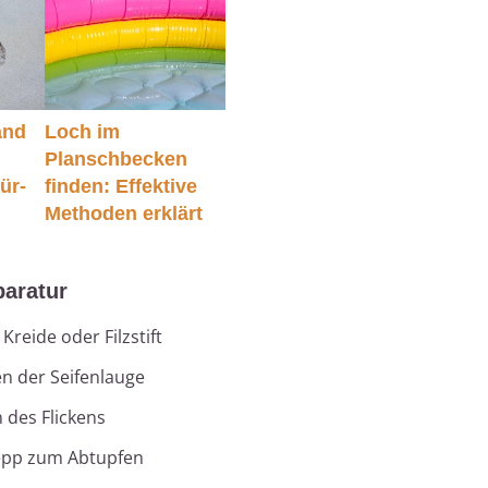
and
Loch im
Planschbecken
für-
finden: Effektive
Methoden erklärt
paratur
reide oder Filzstift
 der Seifenlauge
 des Flickens
epp zum Abtupfen