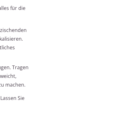
lles für die
m zischenden
alisieren.
tliches
ugen. Tragen
weicht,
 zu machen.
 Lassen Sie