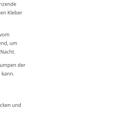
enzende
gen Kleber
 vom
hend, um
 Nacht.
fpumpen der
n kann.
icken und