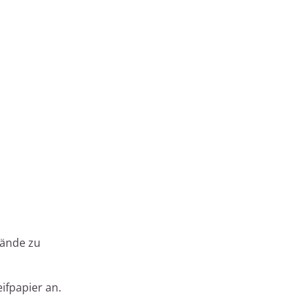
tände zu
eifpapier an.