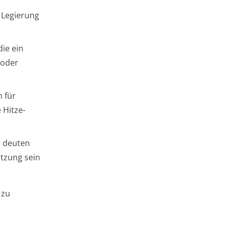
 Legierung
die ein
 oder
 für
 Hitze-
e deuten
utzung sein
 zu