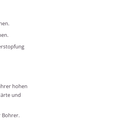
hen.
nen.
erstopfung
 ihrer hohen
Härte und
r Bohrer.