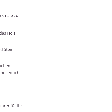
erkmale zu
 das Holz
nd Stein
weichem
sind jedoch
hrer für Ihr