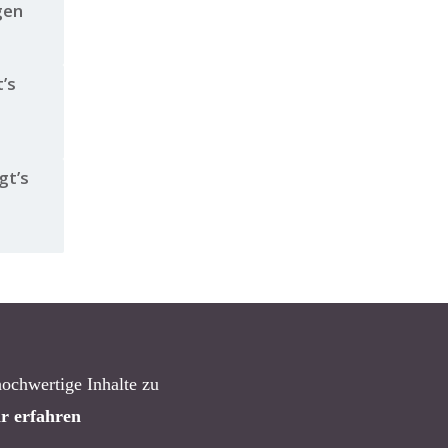
igen
t’s
gt’s
hochwertige Inhalte zu
r erfahren