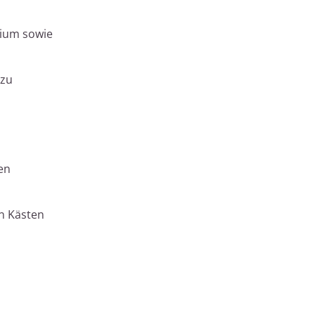
nium sowie
 zu
en
en Kästen