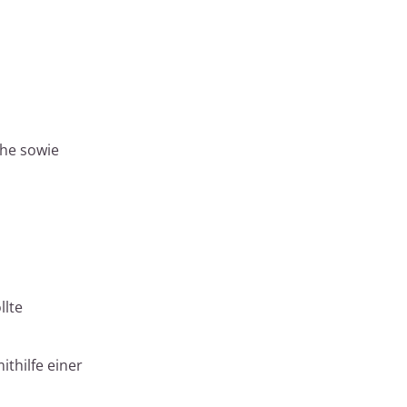
che sowie
llte
thilfe einer