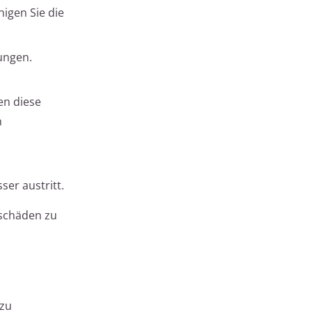
igen Sie die
ungen.
en diese
n
ser austritt.
rschäden zu
 zu