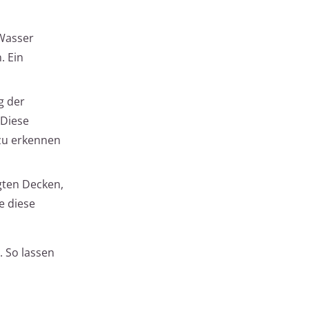
 Wasser
. Ein
g der
 Diese
 zu erkennen
gten Decken,
e diese
 So lassen