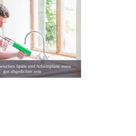
wischen Spüle und Arbeitsplatte muss
gut abgedichtet sein