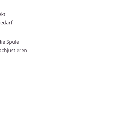
ekt
Bedarf
ie Spüle
achjustieren