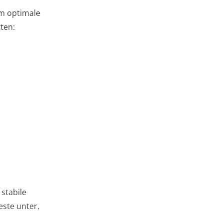
um optimale
ten:
 stabile
este unter,