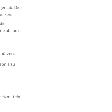
gen ab. Dies
beizen.
die
ane ab, um
chützen.
ebnis zu
eizmitteln