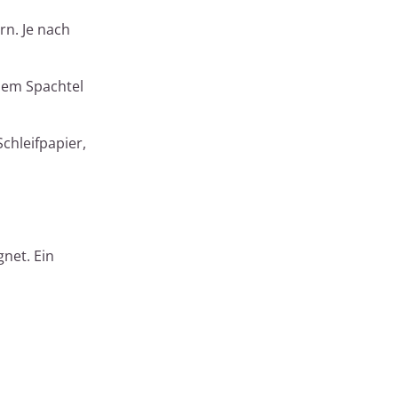
rn. Je nach
inem Spachtel
chleifpapier,
net. Ein