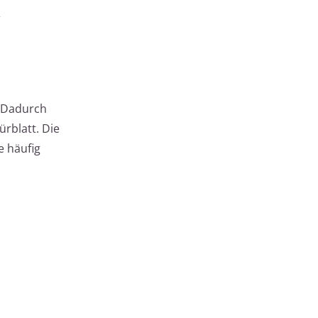
r
. Dadurch
rblatt. Die
e häufig