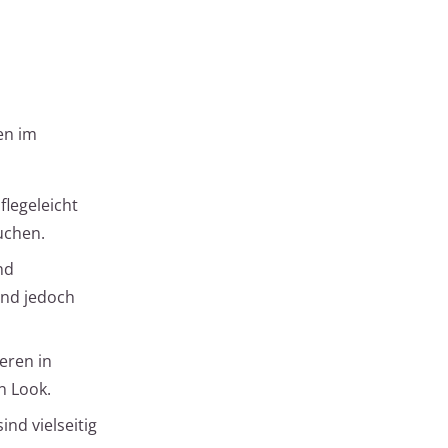
en im
flegeleicht
uchen.
nd
ind jedoch
eren in
n Look.
ind vielseitig