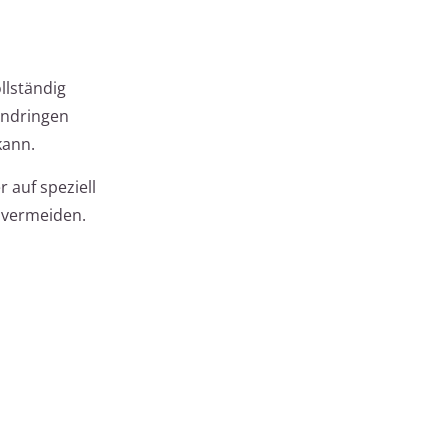
llständig
indringen
kann.
 auf speziell
 vermeiden.