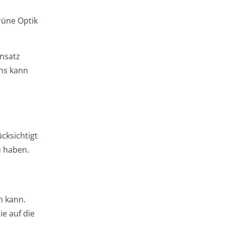
grüne Optik
insatz
ons kann
cksichtigt
u haben.
n kann.
e auf die