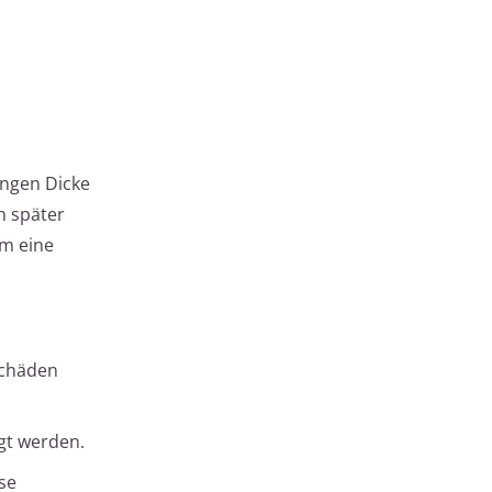
ingen Dicke
n später
um eine
Schäden
gt werden.
sse