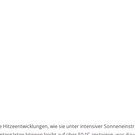
 Hitzeentwicklungen, wie sie unter intensiver Sonneneinst
tergärten können leicht auf über 50 °C ansteigen, was dau