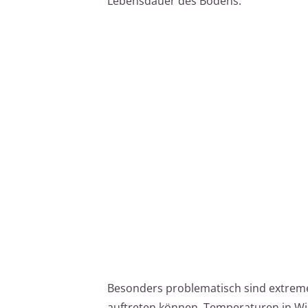
Lebensdauer des Bodens.
Besonders problematisch sind extreme
auftreten können. Temperaturen in Win