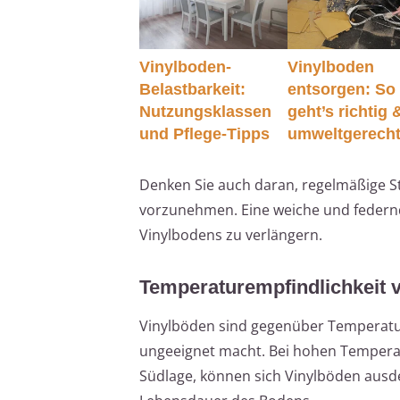
Vinylboden-
Vinylboden
Belastbarkeit:
entsorgen: So
Nutzungsklassen
geht’s richtig 
und Pflege-Tipps
umweltgerech
Denken Sie auch daran, regelmäßige S
vorzunehmen. Eine weiche und federnd
Vinylbodens zu verlängern.
Temperaturempfindlichkeit 
Vinylböden sind gegenüber Temperat
ungeeignet macht. Bei hohen Temperat
Südlage, können sich Vinylböden ausd