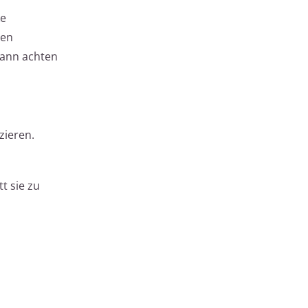
ke
ßen
dann achten
zieren.
t sie zu