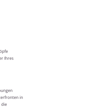
öpfe
r Ihres
ebungen
erfronten in
 die