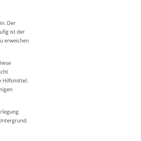
in. Der
fig ist der
zu erweichen
Diese
acht
Hilfsmittel.
nigen
erlegung
 Untergrund.