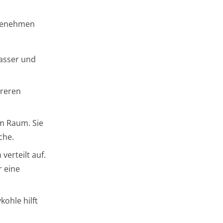
ngenehmen
Wasser und
hreren
im Raum. Sie
che.
verteilt auf.
 eine
kohle hilft