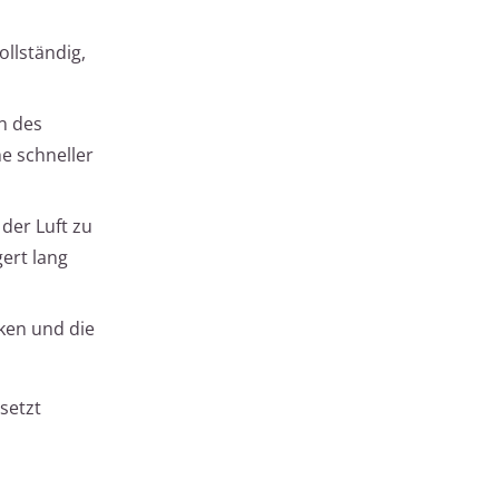
llständig,
n des
e schneller
der Luft zu
gert lang
rken und die
setzt