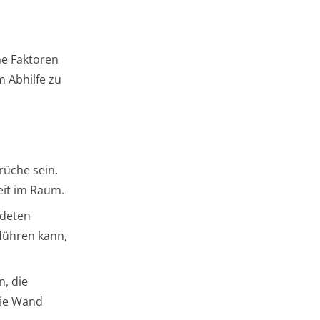
ne Faktoren
m Abhilfe zu
rüche sein.
eit im Raum.
ndeten
führen kann,
n, die
die Wand