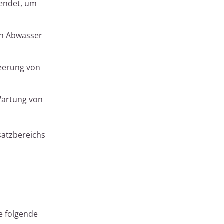
endet, um
on Abwasser
eerung von
artung von
satzbereichs
e folgende