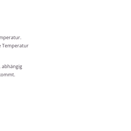
emperatur.
ie Temperatur
, abhängig
ekommt.