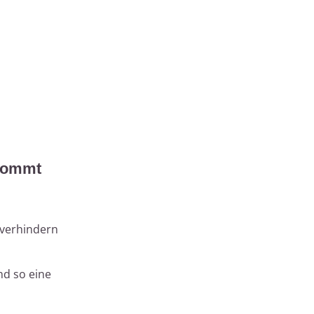
 kommt
 verhindern
d so eine