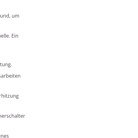
rund, um
lle. Ein
stung.
sarbeiten
rhitzung
merschalter
enes