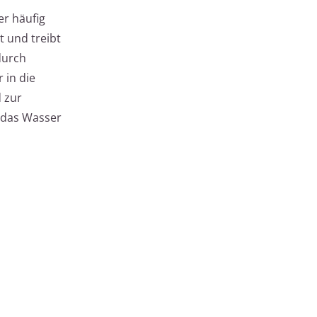
er häufig
t und treibt
durch
 in die
 zur
m das Wasser