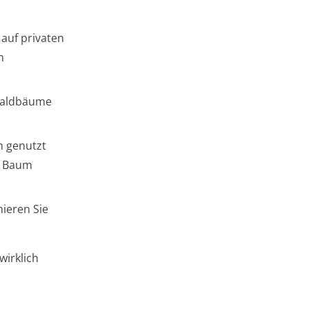
auf privaten
n
 Waldbäume
n genutzt
im Baum
mieren Sie
wirklich