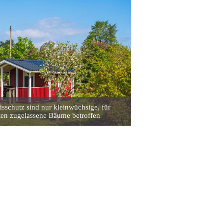
sschutz sind nur kleinwüchsige, für
ten zugelassene Bäume betroffen