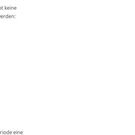
bt keine
werden:
riode eine