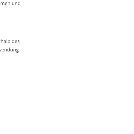
äumen und
rhalb des
bwendung