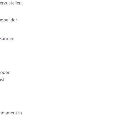
rzustellen,
wobei der
d können
 oder
ist
undament in