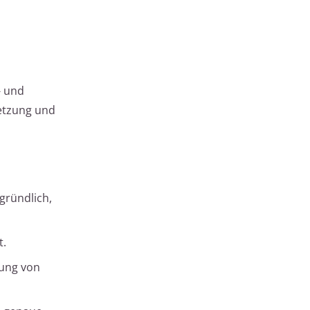
- und
etzung und
 gründlich,
t.
dung von