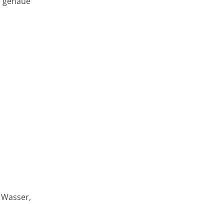
e genaue
 Wasser,