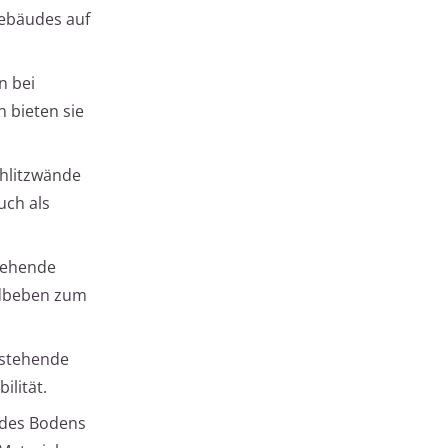
Gebäudes auf
n bei
 bieten sie
chlitzwände
uch als
stehende
rdbeben zum
estehende
ilität.
t des Bodens