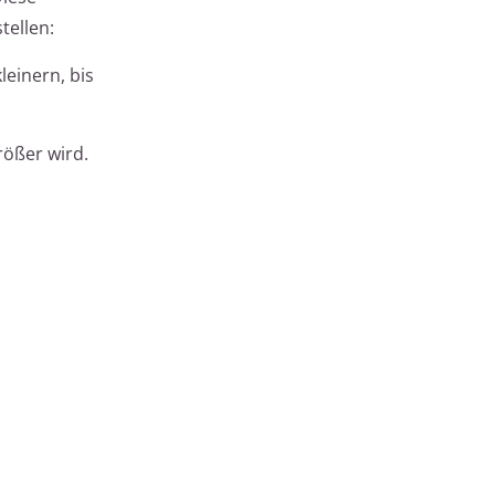
tellen:
einern, bis
rößer wird.