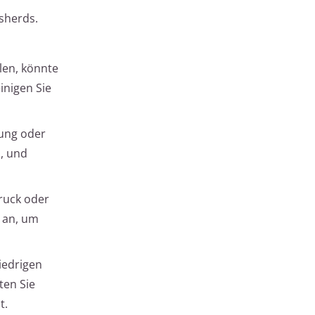
asherds.
len, könnte
inigen Sie
rung oder
, und
ruck oder
k an, um
iedrigen
ten Sie
t.