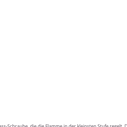
ss-Schraube, die die Flamme in der kleinsten Stufe regelt. 