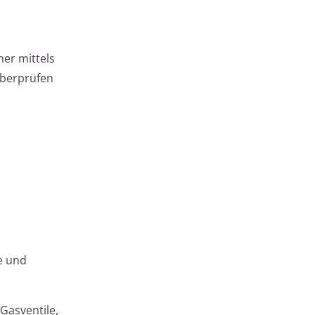
er mittels
Überprüfen
e und
Gasventile,