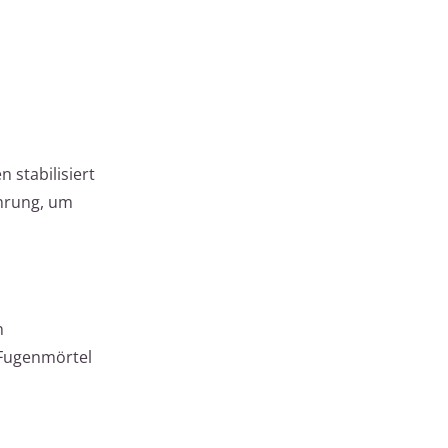
 stabilisiert
ehrung, um
n
 Fugenmörtel