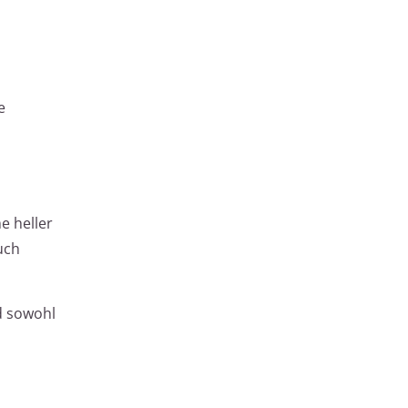
e
e heller
uch
nd sowohl