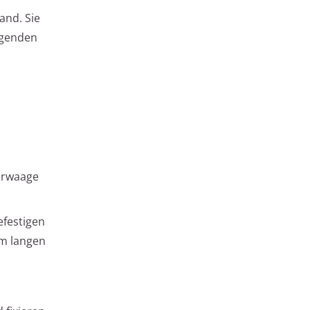
and. Sie
lgenden
erwaage
efestigen
cm langen