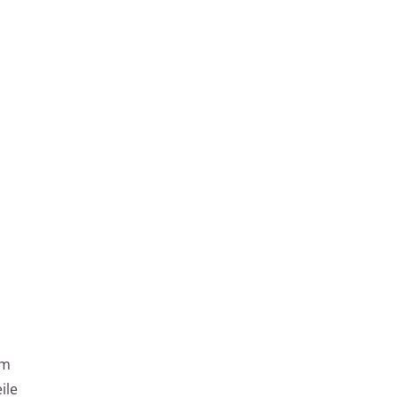
em
ile