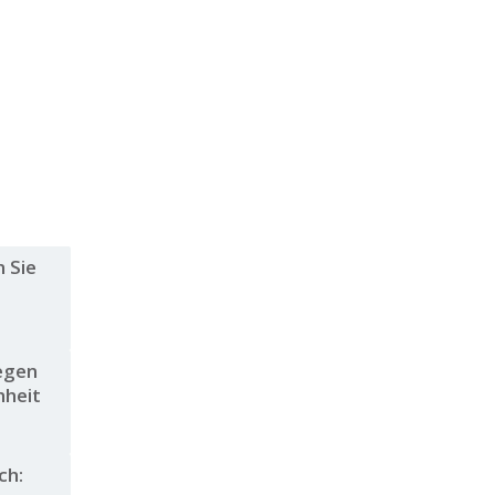
n Sie
g
legen
nheit
ch: