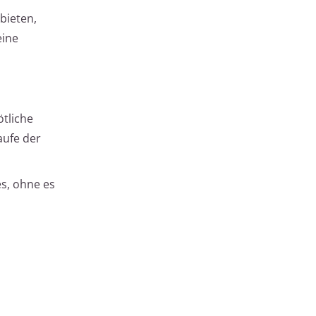
bieten,
eine
ötliche
aufe der
es, ohne es