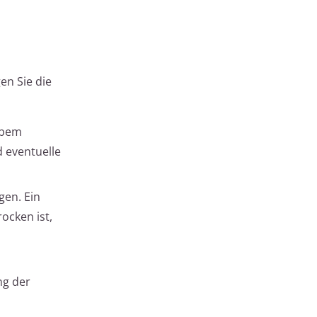
en Sie die
robem
d eventuelle
gen. Ein
rocken ist,
ng der