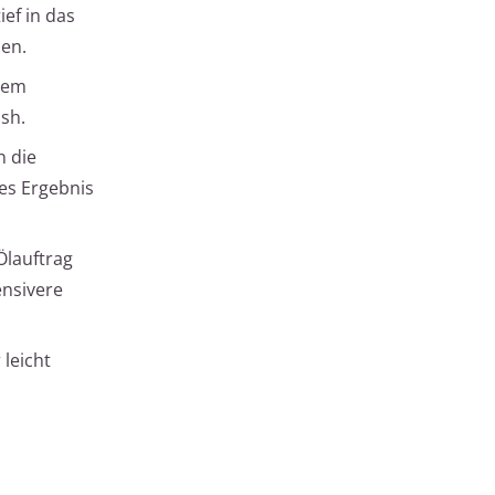
ef in das
den.
inem
ish.
n die
es Ergebnis
Ölauftrag
ensivere
 leicht