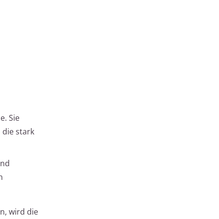
e. Sie
 die stark
und
n
n, wird die