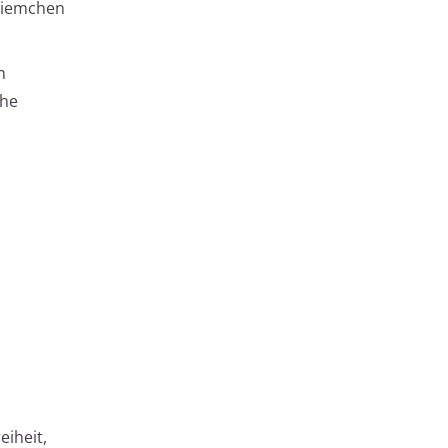
 Riemchen
m
che
eiheit,