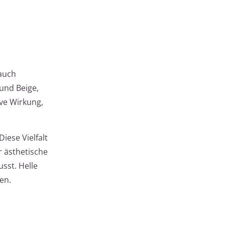
 auch
und Beige,
ive Wirkung,
ese Vielfalt
r ästhetische
sst. Helle
en.