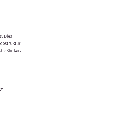
s. Dies
udestruktur
he Klinker.
ge