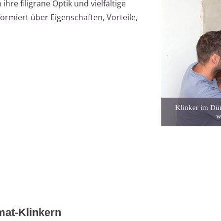
re filigrane Optik und vielfältige
formiert über Eigenschaften, Vorteile,
Klinker im Dün
w
at-Klinkern