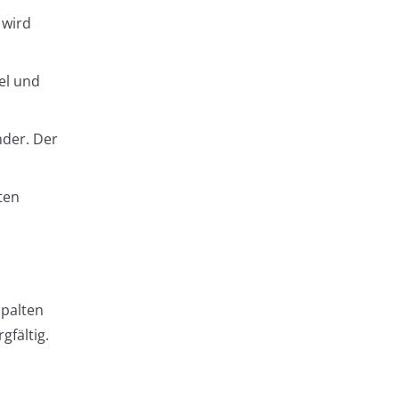
 wird
el und
nder. Der
ten
Spalten
gfältig.