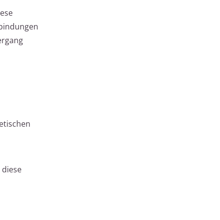
iese
rbindungen
bergang
etischen
e diese