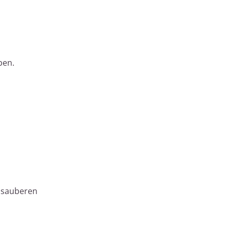
ben.
m sauberen