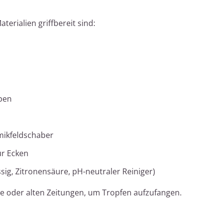
aterialien griffbereit sind:
pen
mikfeldschaber
ür Ecken
sig, Zitronensäure, pH-neutraler Reiniger)
ie oder alten Zeitungen, um Tropfen aufzufangen.