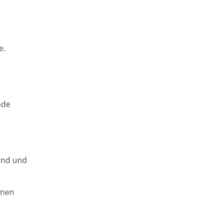
e.
nde
sind und
inen