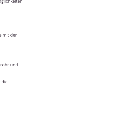
glichkeiten,
e mit der
llrohr und
 die