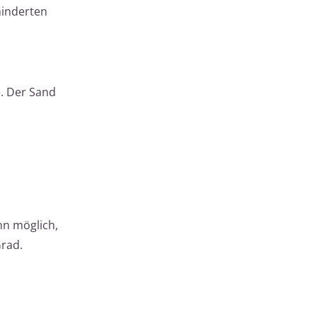
hinderten
e. Der Sand
nn möglich,
Grad.