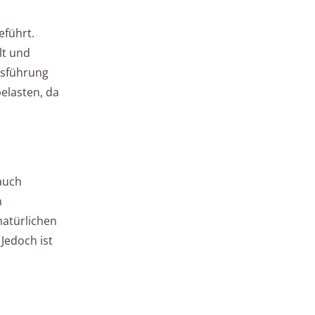
führt.
lt und
ngsführung
elasten, da
auch
n
natürlichen
Jedoch ist