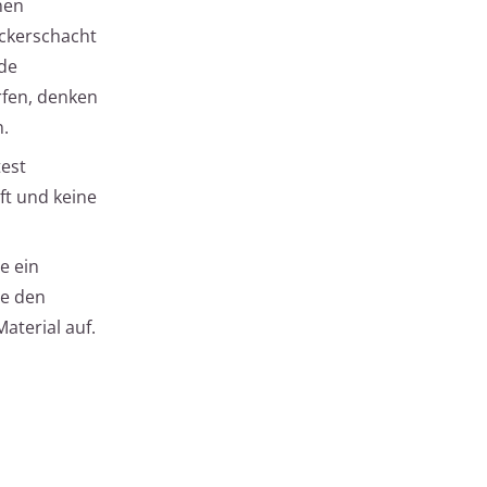
nen
ickerschacht
ede
ürfen, denken
.
test
ft und keine
e ein
ie den
terial auf.