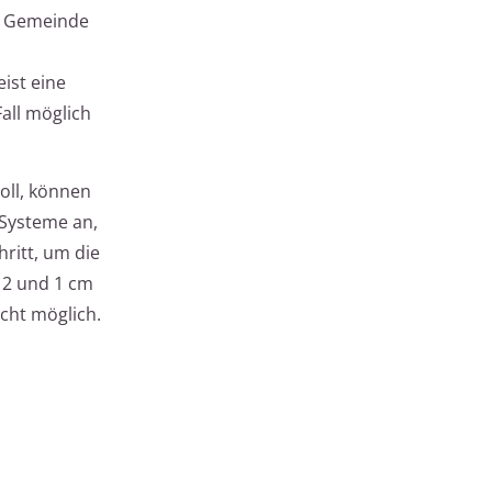
re Gemeinde
ist eine
all möglich
oll, können
 Systeme an,
hritt, um die
12 und 1 cm
icht möglich.