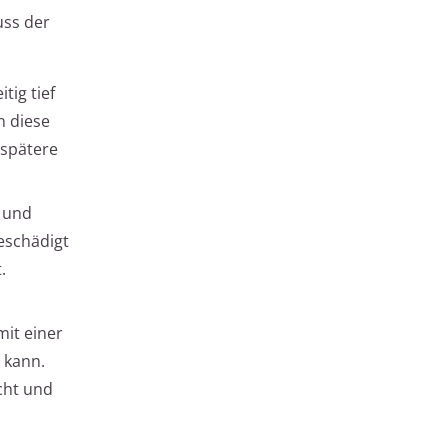
uss der
tig tief
n diese
 spätere
b und
beschädigt
.
mit einer
 kann.
cht und