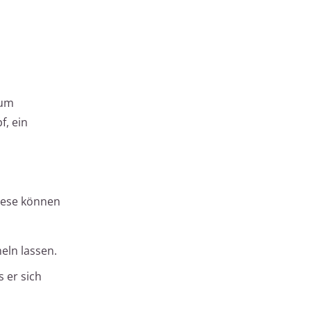
 um
f, ein
Diese können
eln lassen.
 er sich