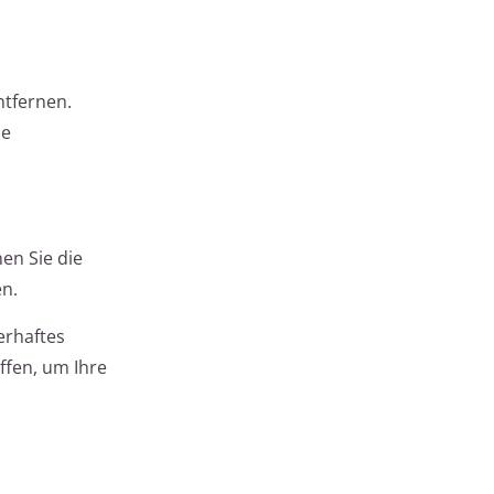
ntfernen.
le
en Sie die
en.
erhaftes
ffen, um Ihre