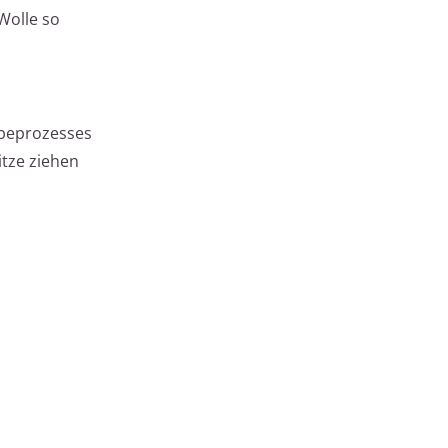
Wolle so
rbeprozesses
itze ziehen