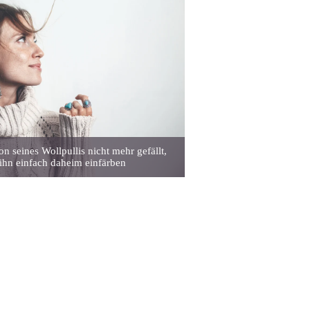
n seines Wollpullis nicht mehr gefällt,
ihn einfach daheim einfärben