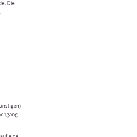
de. Die
.
ünstigen)
Nachgang
auf eine