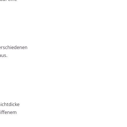
verschiedenen
aus.
ichtdicke
riffenem