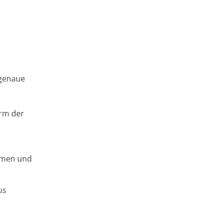
 genaue
orm der
ormen und
us