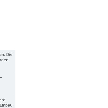
en: Die
inden
–
en:
 Einbau