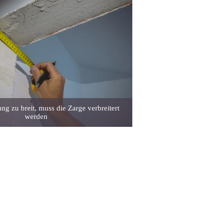
ung zu breit, muss die Zarge verbreitert
werden