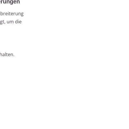
erungen
rbreiterung
gt, um die
halten.