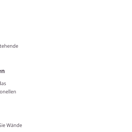
stehende
en
das
ionellen
 Sie Wände