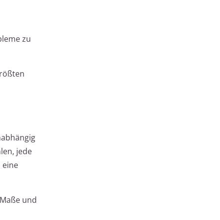
obleme zu
größten
Unabhängig
len, jede
 eine
e Maße und