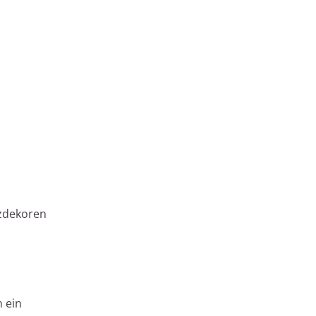
lzdekoren
h ein