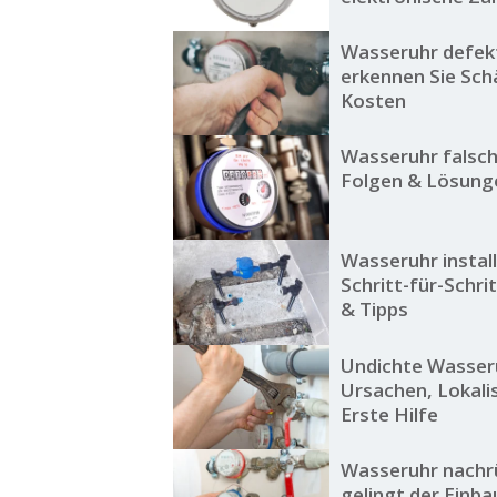
Wasseruhr defek
erkennen Sie Sc
Kosten
Wasseruhr falsch
Folgen & Lösung
Wasseruhr install
Schritt-für-Schri
& Tipps
Undichte Wasser
Ursachen, Lokali
Erste Hilfe
Wasseruhr nachr
gelingt der Einba