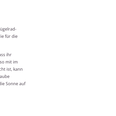
ügelrad-
ie für die
ss ihr
so mit im
ht ist, kann
haube
die Sonne auf