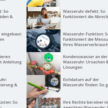
t: So
Wasseruhr defekt: So
häden &
funktioniert die Abre
 eingebaut:
Wasseruhr-Funktion: S
en
funktioniert die Mess
Ihres Wasserverbrauc
ieren:
Kondenswasser an der
tt Anleitung
Wasseruhr: Ursachen 
Lösungen
uhr:
Eichdatum auf der
sierung &
Wasseruhr finden: So g
üsten: So
Ihre Rechte bei einer n
u
geeichten Wasseruhr: 