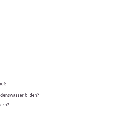
uf:
ndenswasser bilden?
dern?