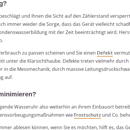
ng?
schlägt und Ihnen die Sicht auf den Zählerstand versperrt,
h immer wieder die Sorge, dass das Gerät vielleicht schadh
ondenswasserbildung mit der Zeit beeinträchtigt wird. Hers
o.
Verbrauch zu passen scheinen und Sie einen
Defekt
vermute
tt unter die Klarsichthaube. Defekte treten vielmehr durch 
r in die Messmechanik, durch massive Leitungsdruckschw
g auf.
 minimieren?
gende Wasseruhr also weiterhin an ihrem Einbauort betrei
chadensvorbeugungsmaßnahmen wie
Frostschutz
und Co. behe
mmer ablesen können, wenn Sie es möchten, hilft es, das 