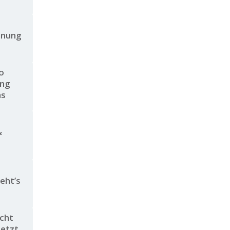
chnung
o
ung
hs
&
eht’s
icht
Jetzt