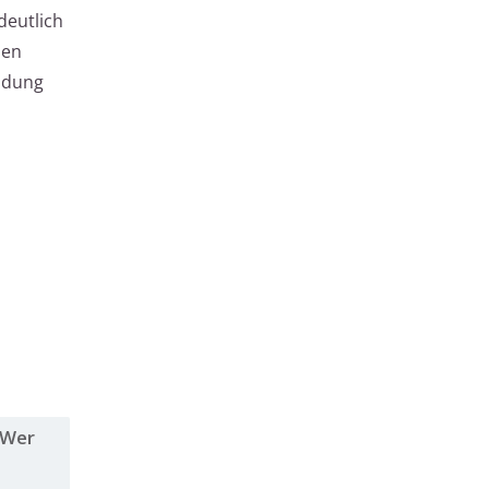
deutlich
hen
ildung
 Wer