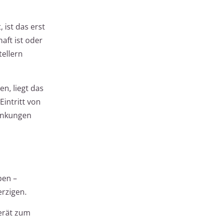
 ist das erst
aft ist oder
tellern
n, liegt das
Eintritt von
ankungen
ben –
rzigen.
Gerät zum