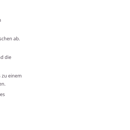
n
schen ab.
nd die
s zu einem
en.
des