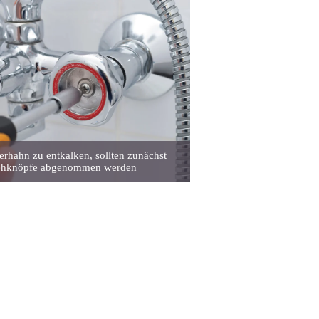
hahn zu entkalken, sollten zunächst
ehknöpfe abgenommen werden