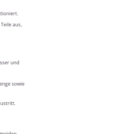
tioniert.
Teile aus,
sser und
menge sowie
stritt.
rmeiden,