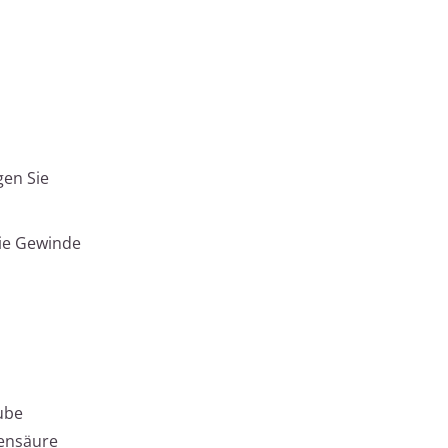
gen Sie
ie Gewinde
ube
nensäure