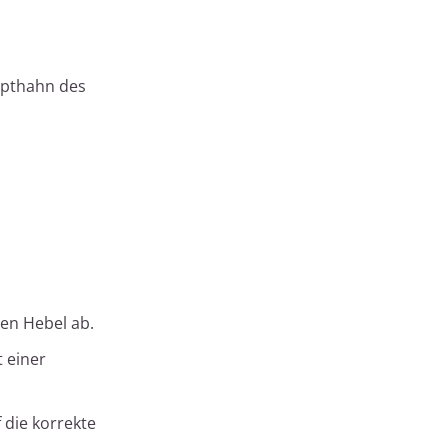
upthahn des
en Hebel ab.
t einer
 die korrekte