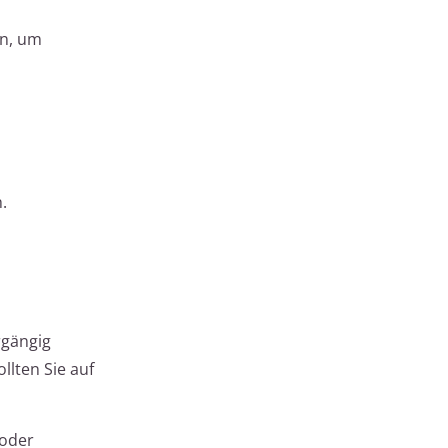
an, um
.
rgängig
llten Sie auf
 oder