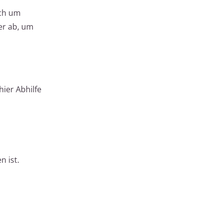
och um
er ab, um
ier Abhilfe
n ist.