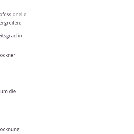
ofessionelle
rgreifen:
tsgrad in
rockner
 um die
Trocknung