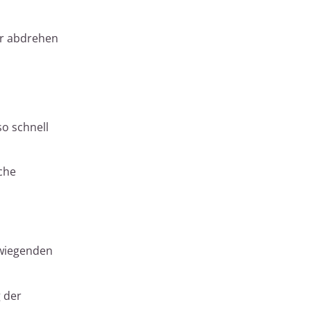
hr abdrehen
o schnell
che
rwiegenden
 der