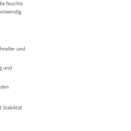
die feuchte
 notwendig
hneller und
ng und
 den
Stabilität