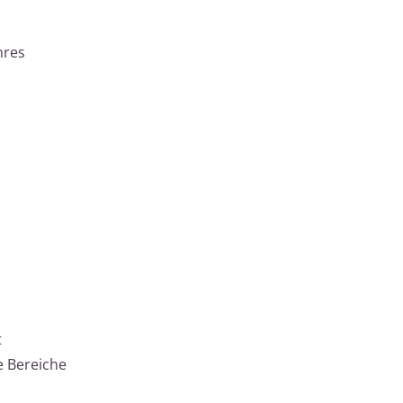
hres
t
 Bereiche