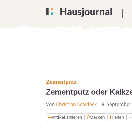
Zementputz
Zementputz oder Kalkz
Von
Christian Schideck
|
8. September
Artikel zitieren
Merken
Teilen