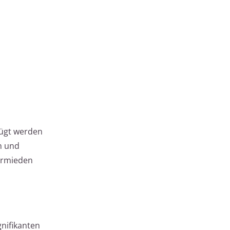
fügt werden
n und
ermieden
gnifikanten