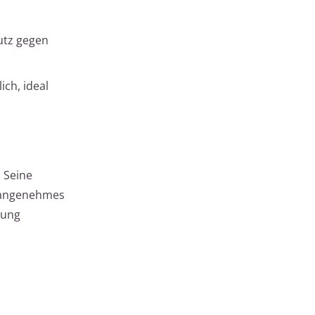
utz gegen
ch, ideal
. Seine
n angenehmes
rung