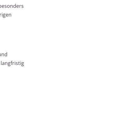
 besonders
rigen
und
angfristig