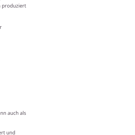
 produziert
r
ann auch als
ert und