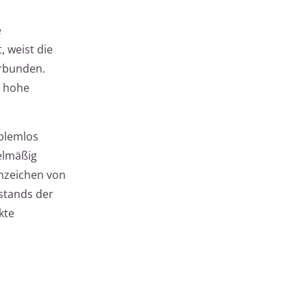
e
 weist die
erbunden.
e hohe
oblemlos
elmäßig
Anzeichen von
stands der
kte