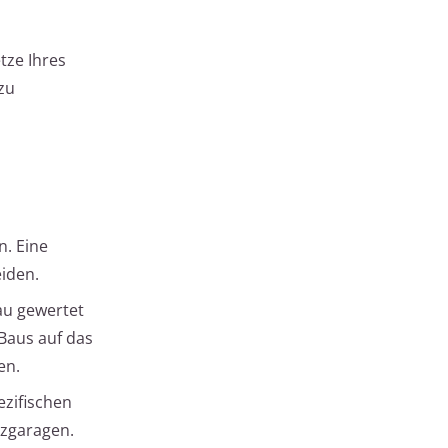
tze Ihres
zu
. Eine
eiden.
au gewertet
 Baus auf das
en.
ezifischen
nzgaragen.