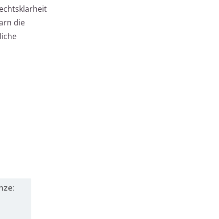
echtsklarheit
arn die
liche
nze: