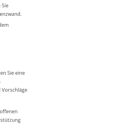
 Sie
renzwand.
 dem
en Sie eine
n
d Vorschläge
roffenen
erstützung