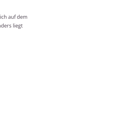
n
lich auf dem
ders liegt