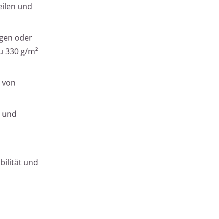
eilen und
ngen oder
u 330 g/m²
n von
m und
bilität und