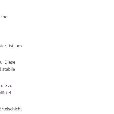
sche
iert ist, um
u. Diese
 stabile
 die zu
Mörtel
rtelschicht