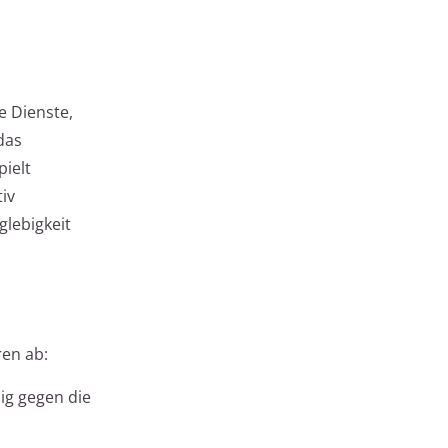
e Dienste,
das
pielt
iv
glebigkeit
en ab:
ig gegen die