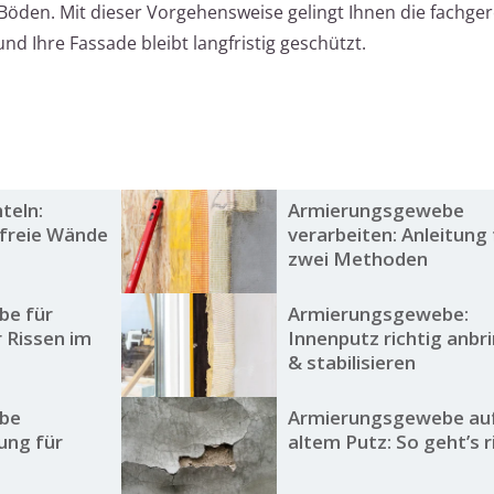
öden. Mit dieser Vorgehensweise gelingt Ihnen die fachge
 Ihre Fassade bleibt langfristig geschützt.
teln:
Armierungsgewebe
sfreie Wände
verarbeiten: Anleitung 
zwei Methoden
be für
Armierungsgewebe:
r Rissen im
Innenputz richtig anbr
& stabilisieren
be
Armierungsgewebe au
ung für
altem Putz: So geht’s r