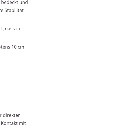
l bedeckt und
 Stabilität
 „nass-in-
.
stens 10 cm
 direkter
 Kontakt mit