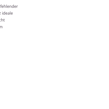
 fehlender
 ideale
cht
im