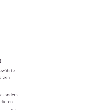
g
bewährte
warzen
 Besonders
rlieren.