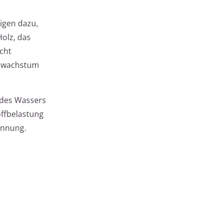
igen dazu,
olz, das
icht
melwachstum
 des Wassers
ffbelastung
rennung.