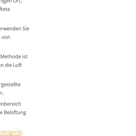
nigen Ort,
ftete
Verwenden Sie
n von
e Methode ist
n die Luft
gestellte
n.
nenbereich
de Belüftung
messgerät
.