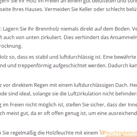
agern Sie Ihr Holz im Freien an einem gut belüfteten und son
seite Ihres Hauses. Vermeiden Sie Keller oder schlecht belü
n
: Lagern Sie Ihr Brennholz niemals direkt auf dem Boden. 
ft auch von unten zirkuliert. Dies verhindert das Ansammel
Trocknung.
Holz so, dass es stabil und luftdurchlässig ist. Eine bewährt
rund und treppenförmig aufgeschichtet werden. Dadurch kan
lz vor direktem Regen mit einem luftdurchlässigen Dach. Her
sind ideal, solange sie die Luftzirkulation nicht behinder
im Freien nicht möglich ist, stellen Sie sicher, dass der In
sich meist gut, da er oft offen genug ist, um eine ausreichen
n Sie regelmäßig die Holzfeuchte mit einem
Feuchtigkeits