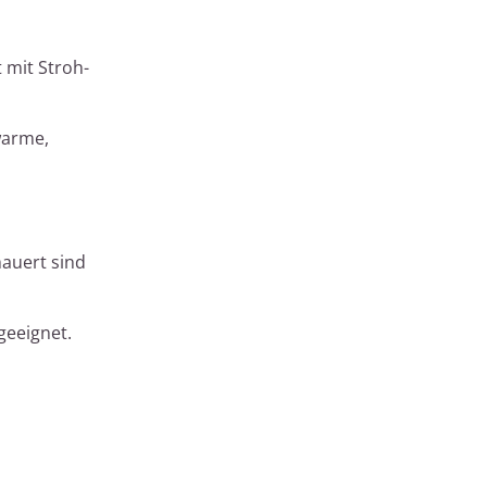
 mit Stroh-
warme,
mauert sind
geeignet.