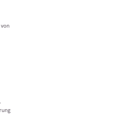
 von
.
erung