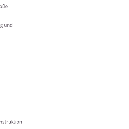
roße
ig und
nstruktion