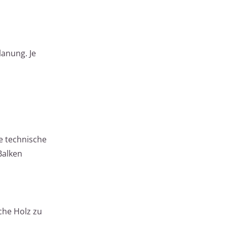
lanung. Je
e technische
Balken
che Holz zu