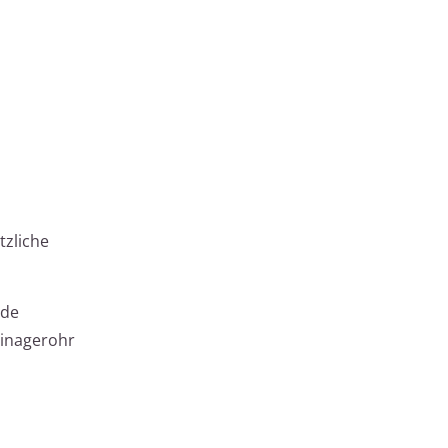
tzliche
nde
ainagerohr
n