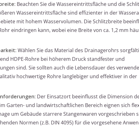
breite:
Beachten Sie die Wassereintrittsfläche und die Schli
ößeren Wassereintrittsfläche sind effizienter in der Wasse
Gebiete mit hohem Wasservolumen. Die Schlitzbreite beeinf
Rohr eindringen kann, wobei eine Breite von ca. 1,2 mm häu
arkeit:
Wählen Sie das Material des Drainagerohrs sorgfält
hrend HDPE-Rohre bei höherem Druck standfester und
ungen sind. Sie sollten auch die Lebensdauer des verwend
alitativ hochwertige Rohre langlebiger und effektiver in der
Anforderungen:
Der Einsatzort beeinflusst die Dimension d
 Garten- und landwirtschaftlichen Bereich eignen sich flex
inage um Gebäude starrere Stangenwaren vorgeschrieben s
echenden Normen (z.B. DIN 4095) für die vorgesehene Anwe