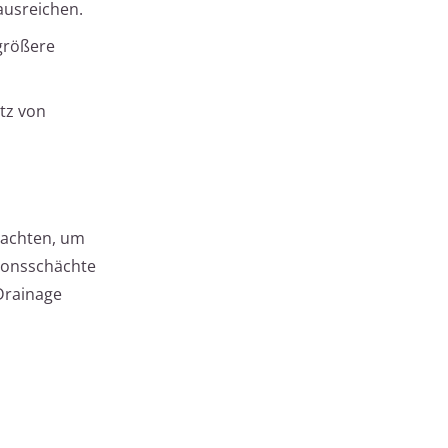
ausreichen.
größere
tz von
 achten, um
sionsschächte
Drainage