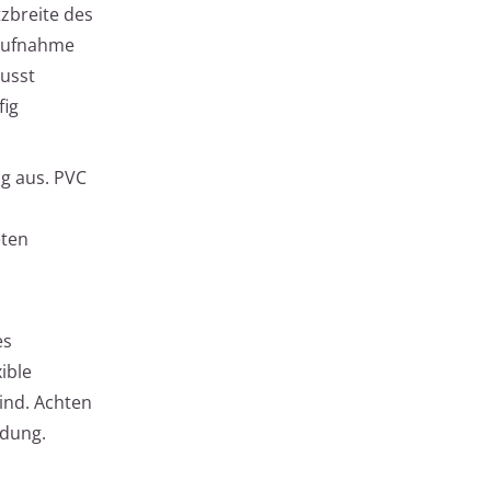
tzbreite des
raufnahme
lusst
fig
ig aus. PVC
eten
es
ible
ind. Achten
ndung.