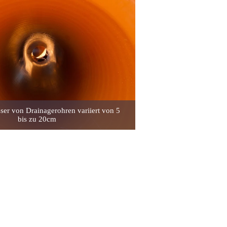
er von Drainagerohren variiert von 5
bis zu 20cm