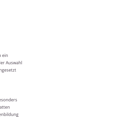
 ein
der Auswahl
ingesetzt
besonders
atten
fenbildung