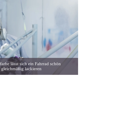
farbe lässt sich ein Fahrrad schön
gleichmäßig lackieren