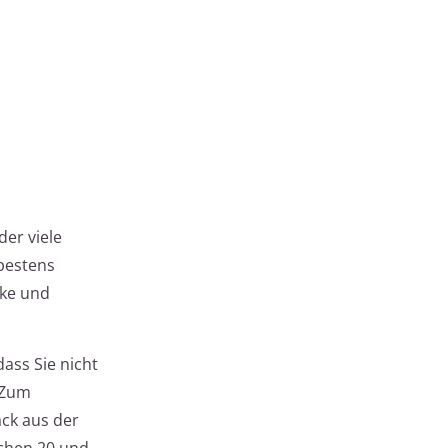
der viele
 bestens
ske und
ass Sie nicht
. Zum
ack aus der
schen 20 und