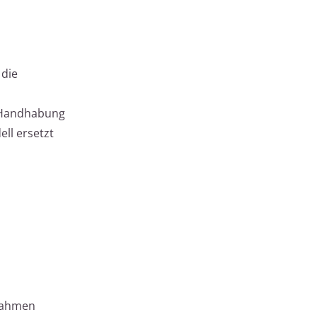
 die
e Handhabung
ll ersetzt
drahmen