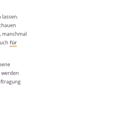
 lassen.
schauen
t, manchmal
 auch
für
ebene
n werden
uftragung