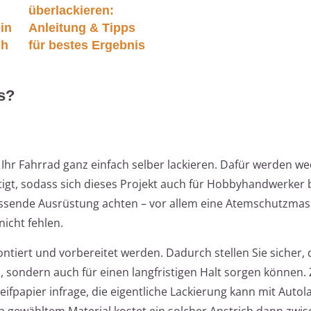
überlackieren:
ein
Anleitung & Tipps
sh
für bestes Ergebnis
s?
Ihr Fahrrad ganz einfach selber lackieren. Dafür werden we
tigt, sodass sich dieses Projekt auch für Hobbyhandwerker
e passende Ausrüstung achten – vor allem eine Atemschutzma
nicht fehlen.
ert und vorbereitet werden. Dadurch stellen Sie sicher, d
n, sondern auch für einen langfristigen Halt sorgen können
eifpapier infrage, die eigentliche Lackierung kann mit Autol
h gewähltem Material kostet ein solcher Anstrich dann zwi