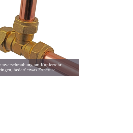
mmverschraubung am Kupferrohr
ingen, bedarf etwas Expertise