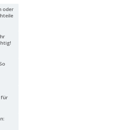
n oder
hteile
ohr
htig!
 So
 für
n: