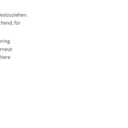
festzuziehen.
hend, für
mring
erneut
chere