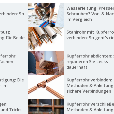
Wasserleitung: Presse
erbinden: So
Schrauben? Vor- & Nac
im Vergleich
rputz
Stahlrohr mit Kupferr
ng für Beide
verbinden: So geht’s ric
ferrohr:
Kupferrohr abdichten:
nfachen
reparieren Sie Lecks
dauerhaft
tigung: Die
Kupferrohr verbinden:
n im
Methoden & Anleitung
sichere Verbindungen
gen:
Kupferrohr verschließe
und Tricks
Methoden & Anleitung