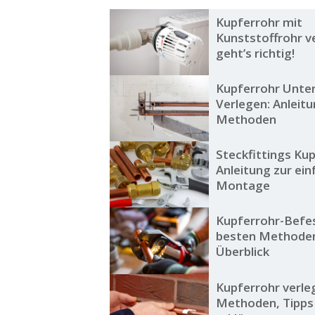
Kupferrohr mit
Kunststoffrohr v
geht’s richtig!
Kupferrohr Unte
Verlegen: Anleitu
Methoden
Steckfittings Kup
Anleitung zur ei
Montage
Kupferrohr-Befes
besten Methode
Überblick
Kupferrohr verle
Methoden, Tipps 