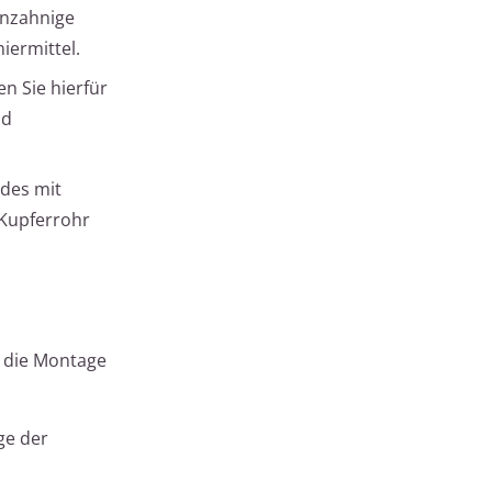
inzahnige
iermittel.
n Sie hierfür
nd
ndes mit
 Kupferrohr
t die Montage
ge der