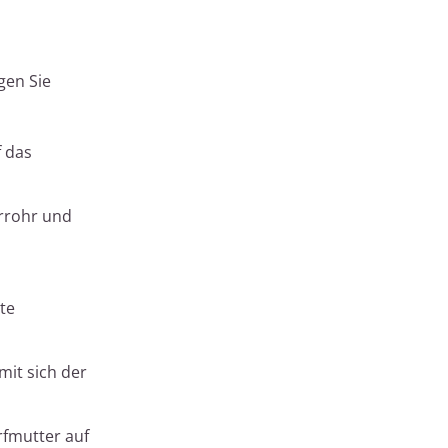
gen Sie
 das
errohr und
te
mit sich der
rfmutter auf