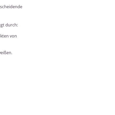
tscheidende
ugt durch:
ekten von
weißen.