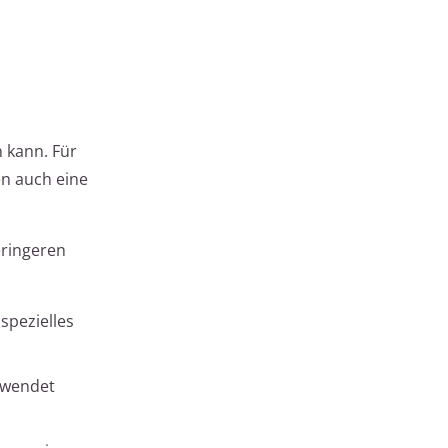
n kann. Für
en auch eine
eringeren
spezielles
rwendet