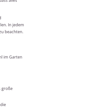
ass alles
d
len. In jedem
 zu beachten.
hl im Garten
s große
 die