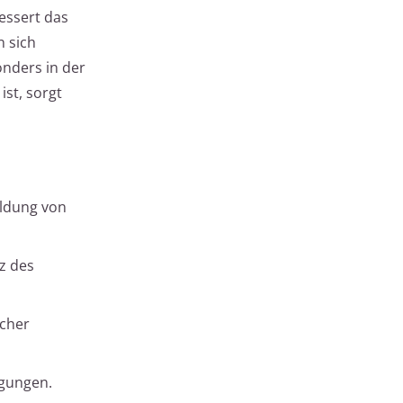
bessert das
n sich
onders in der
st, sorgt
ildung von
z des
icher
igungen.