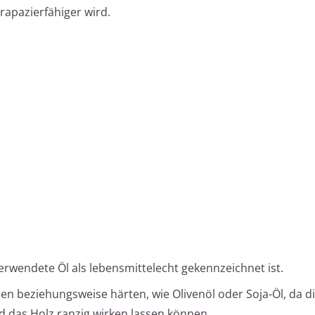
rapazierfähiger wird.
verwendete Öl als lebensmittelecht gekennzeichnet ist.
nen beziehungsweise härten, wie Olivenöl oder Soja-Öl, da d
d das Holz ranzig wirken lassen können.