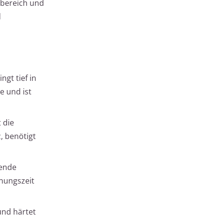
nbereich und
d
gt tief in
e und ist
 die
, benötigt
sende
knungszeit
und härtet