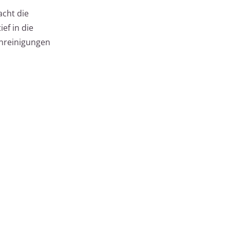
acht die
ef in die
unreinigungen