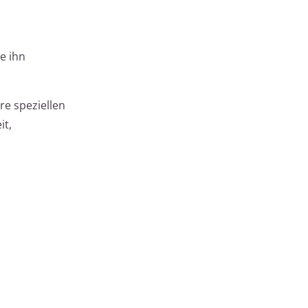
e ihn
re speziellen
it,