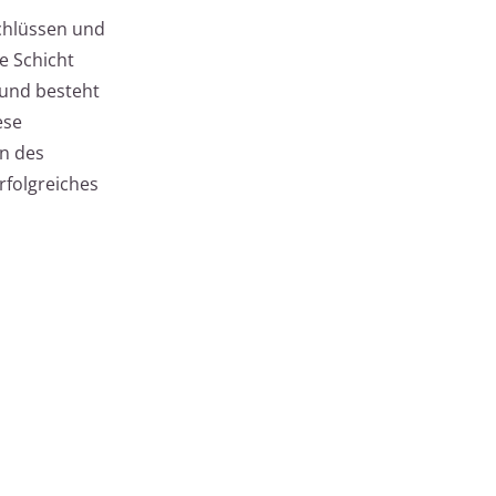
chlüssen und
e Schicht
 und besteht
ese
n des
rfolgreiches