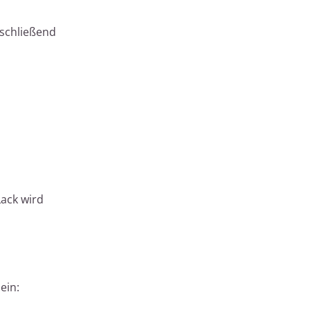
nschließend
Lack wird
ein: