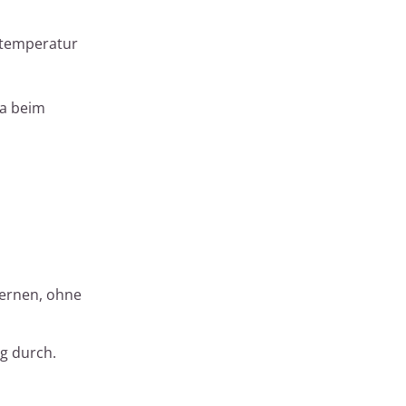
ttemperatur
da beim
fernen, ohne
ng durch.