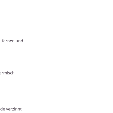
ntfernen und
hermisch
nde verzinnt