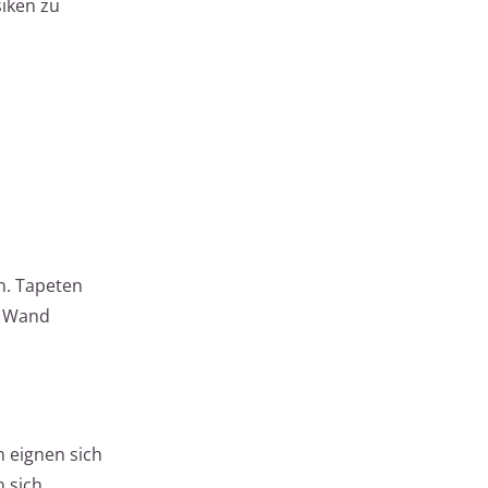
siken zu
n. Tapeten
r Wand
n eignen sich
n sich