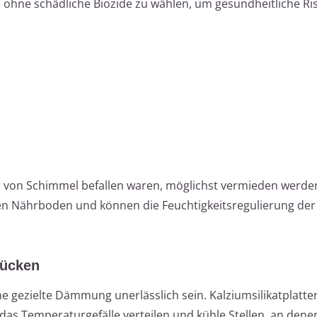
e ohne schädliche Biozide zu wählen, um gesundheitliche Ri
or von Schimmel befallen waren, möglichst vermieden werde
en Nährboden und können die Feuchtigkeitsregulierung de
rücken
e gezielte Dämmung unerlässlich sein. Kalziumsilikatplatte
das Temperaturgefälle verteilen und kühle Stellen, an dene