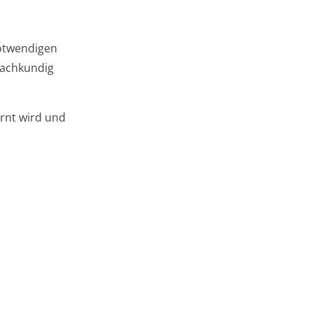
notwendigen
fachkundig
ernt wird und