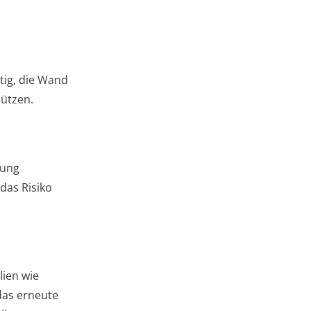
tig, die Wand
hützen.
lung
das Risiko
lien wie
das erneute