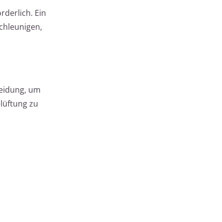
rderlich. Ein
chleunigen,
eidung, um
elüftung zu